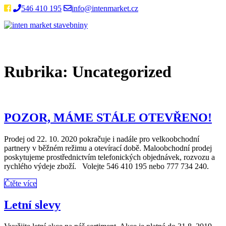
Skip
546 410 195
info@intenmarket.cz
to
Home
content
Rubrika:
Uncategorized
Open
post
POZOR, MÁME STÁLE OTEVŘENO!
Prodej od 22. 10. 2020 pokračuje i nadále pro velkoobchodní
partnery v běžném režimu a otevírací době. Maloobchodní prodej
poskytujeme prostřednictvím telefonických objednávek, rozvozu a
rychlého výdeje zboží. Volejte 546 410 195 nebo 777 734 240.
More
Čtěte více
Tag
Letní slevy