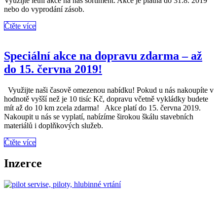
Využijte letní akce na náš sortiment. Akce je platná do 31.8. 2019
nebo do vyprodání zásob.
More
Čtěte více
Open
Tag
post
Speciální akce na dopravu zdarma – až
do 15. června 2019!
Využijte naši časově omezenou nabídku! Pokud u nás nakoupíte v
hodnotě vyšší než je 10 tisíc Kč, dopravu včetně vykládky budete
mít až do 10 km zcela zdarma! Akce platí do 15. června 2019.
Nakoupit u nás se vyplatí, nabízíme širokou škálu stavebních
materiálů i doplňkových služeb.
More
Čtěte více
Tag
Inzerce